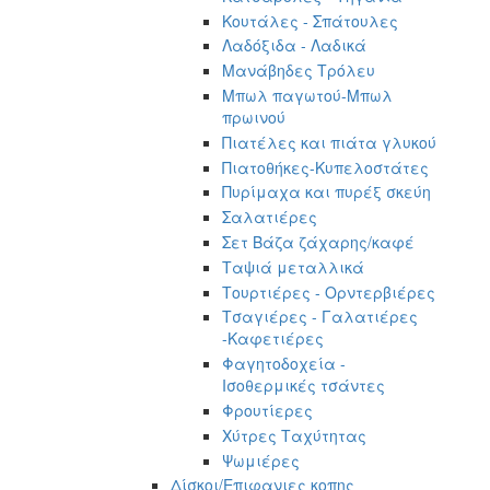
Κουτάλες - Σπάτουλες
Λαδόξιδα - Λαδικά
Μανάβηδες Τρόλευ
Μπωλ παγωτού-Μπωλ
πρωινού
Πιατέλες και πιάτα γλυκού
Πιατοθήκες-Κυπελοστάτες
Πυρίμαχα και πυρέξ σκεύη
Σαλατιέρες
Σετ Βάζα ζάχαρης/καφέ
Ταψιά μεταλλικά
Τουρτιέρες - Ορντερβιέρες
Τσαγιέρες - Γαλατιέρες
-Καφετιέρες
Φαγητοδοχεία -
Ισοθερμικές τσάντες
Φρουτίερες
Χύτρες Ταχύτητας
Ψωμιέρες
Δίσκοι/Επιφανιες κοπης