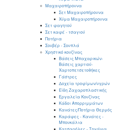
Μαχαιροπήρουνα
Σετ Μαχαιροπήρουνα
Χύμα Μαχαιροπήρουνα
Σετ φαγητού
Σετ καφέ - τσαγιού
Ποτήρια
Σουβέρ - Σουπλά
Χρηστικό κουζίνας
Βάσεις Μπαχαρικών-
Βάσεις χαρτιού-
Χαρτοπετσετοθήκες
Γάστρες
Δοχεία τροφίμων/υγρών
Είδη Ζαχαροπλαστικής
Εργαλεία Κουζίνας
Κάδοι Απορριμμάτων
Κανάτες/Ποτήρια Θερμός
Καράφες - Κανάτες -
Μπουκάλια
Κατσαρόλες - Τηγάνια