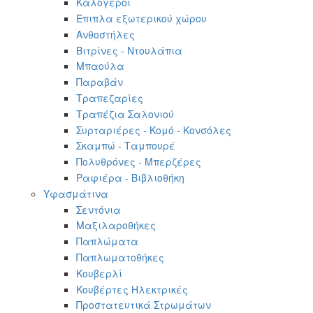
Καλόγεροι
Έπιπλα εξωτερικού χώρου
Ανθοστήλες
Βιτρίνες - Ντουλάπια
Μπαούλα
Παραβάν
Τραπεζαρίες
Τραπέζια Σαλονιού
Συρταριέρες - Κομό - Κονσόλες
Σκαμπώ - Ταμπουρέ
Πολυθρόνες - Μπερζέρες
Ραφιέρα - Βιβλιοθήκη
Υφασμάτινα
Σεντόνια
Μαξιλαροθήκες
Παπλώματα
Παπλωματοθήκες
Κουβερλί
Κουβέρτες Ηλεκτρικές
Προστατευτικά Στρωμάτων