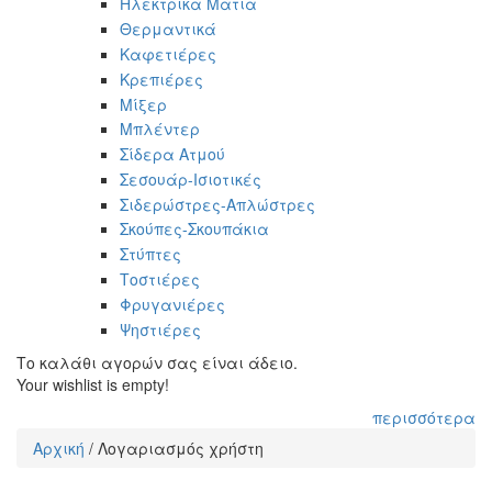
Ηλεκτρικά Μάτια
Θερμαντικά
Καφετιέρες
Κρεπιέρες
Μίξερ
Μπλέντερ
Σίδερα Ατμού
Σεσουάρ-Ισιοτικές
Σιδερώστρες-Απλώστρες
Σκούπες-Σκουπάκια
Στύπτες
Τοστιέρες
Φρυγανιέρες
Ψηστιέρες
Το καλάθι αγορών σας είναι άδειο.
Your wishlist is empty!
περισσότερα
Αρχική
/
Λογαριασμός χρήστη
Είστε εδώ