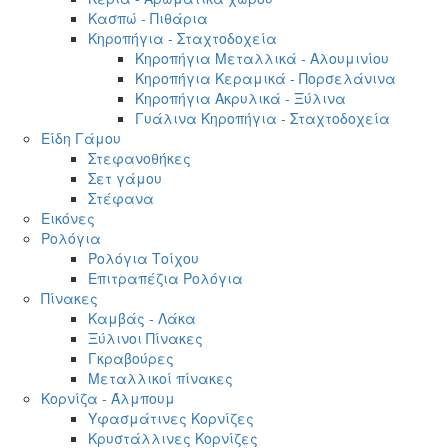
Κασπώ - Πιθάρια
Κηροπήγια - Σταχτοδοχεία
Κηροπήγια Μεταλλικά - Αλουμινίου
Κηροπήγια Κεραμικά - Πορσελάνινα
Κηροπήγια Ακρυλικά - Ξύλινα
Γυάλινα Κηροπήγια - Σταχτοδοχεία
Είδη Γάμου
Στεφανοθήκες
Σετ γάμου
Στέφανα
Εικόνες
Ρολόγια
Ρολόγια Τοίχου
Επιτραπέζια Ρολόγια
Πίνακες
Καμβάς - Λάκα
Ξύλινοι Πίνακες
Γκραβούρες
Μεταλλικοί πίνακες
Κορνίζα - Άλμπουμ
Υφασμάτινες Κορνίζες
Κρυστάλλινες Κορνίζες