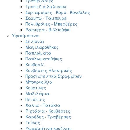
Τραπεζαρίες
Τραπέζια Σαλονιού
Συρταριέρες - Κομό - Κονσόλες
Σκαμπώ - Ταμπουρέ
Πολυθρόνες - Μπερζέρες
Ραφιέρα - Βιβλιοθήκη
Υφασμάτινα
Σεντόνια
Μαξιλαροθήκες
Παπλώματα
Παπλωματοθήκες
Κουβερλί
Κουβέρτες Ηλεκτρικές
Προστατευτικά Στρωμάτων
Μπουρνούζια
Κουρτίνες
Μαξιλάρια
Πετσέτες
Χαλιά - Πατάκια
Ριχτάρια - Κουβέρτες
Καρέδες - Τραβέρσες
Γούνες
Υφασμάτινα κουζίνας