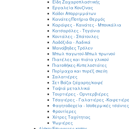
Είδη Ζαχαροπλαστικής
Εργαλεία Κουζίνας
Κάδοι Απορριμμάτων
Κανάτες/Ποτήρια Θερμός
Καράφες - Κανάτες - Μπουκάλια
Κατσαρόλες - Τηγάνια
Κουτάλες - Σπάτουλες
Λαδόξιδα - Λαδικά
Μανάβηδες Τρόλευ
Μπωλ παγωτού-Μπωλ πρωινού
Πιατέλες και πιάτα γλυκού
Πιατοθήκες-Κυπελοστάτες
Πυρίμαχα και πυρέξ σκεύη
Σαλατιέρες
Σετ Βάζα ζάχαρης/καφέ
Ταψιά μεταλλικά
Τουρτιέρες - Ορντερβιέρες
Τσαγιέρες - Γαλατιέρες -Καφετιέρ
Φαγητοδοχεία - Ισοθερμικές τσάντες
Φρουτίερες
Χύτρες Ταχύτητας
Ψωμιέρες
Δίσκοι/Επιφανιες κοπης