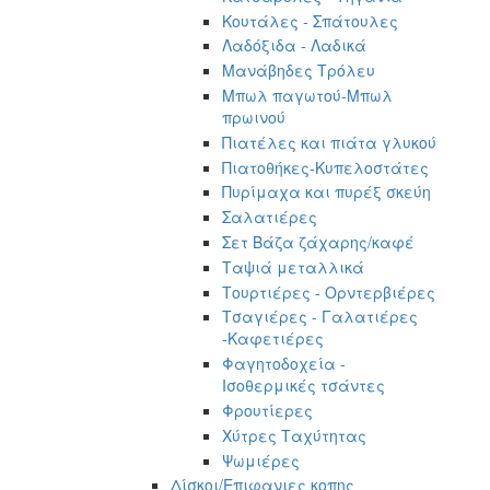
Κουτάλες - Σπάτουλες
Λαδόξιδα - Λαδικά
Μανάβηδες Τρόλευ
Μπωλ παγωτού-Μπωλ
πρωινού
Πιατέλες και πιάτα γλυκού
Πιατοθήκες-Κυπελοστάτες
Πυρίμαχα και πυρέξ σκεύη
Σαλατιέρες
Σετ Βάζα ζάχαρης/καφέ
Ταψιά μεταλλικά
Τουρτιέρες - Ορντερβιέρες
Τσαγιέρες - Γαλατιέρες
-Καφετιέρες
Φαγητοδοχεία -
Ισοθερμικές τσάντες
Φρουτίερες
Χύτρες Ταχύτητας
Ψωμιέρες
Δίσκοι/Επιφανιες κοπης