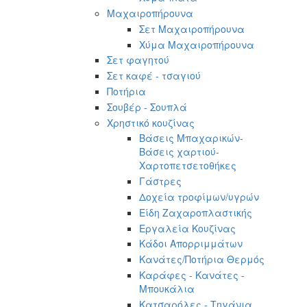
Μαχαιροπήρουνα
Σετ Μαχαιροπήρουνα
Χύμα Μαχαιροπήρουνα
Σετ φαγητού
Σετ καφέ - τσαγιού
Ποτήρια
Σουβέρ - Σουπλά
Χρηστικό κουζίνας
Βάσεις Μπαχαρικών-
Βάσεις χαρτιού-
Χαρτοπετσετοθήκες
Γάστρες
Δοχεία τροφίμων/υγρών
Είδη Ζαχαροπλαστικής
Εργαλεία Κουζίνας
Κάδοι Απορριμμάτων
Κανάτες/Ποτήρια Θερμός
Καράφες - Κανάτες -
Μπουκάλια
Κατσαρόλες - Τηγάνια