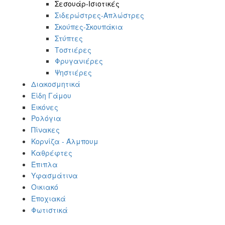
Σεσουάρ-Ισιοτικές
Σιδερώστρες-Απλώστρες
Σκούπες-Σκουπάκια
Στύπτες
Τοστιέρες
Φρυγανιέρες
Ψηστιέρες
Διακοσμητικά
Είδη Γάμου
Εικόνες
Ρολόγια
Πίνακες
Κορνίζα - Άλμπουμ
Καθρέφτες
Έπιπλα
Υφασμάτινα
Οικιακό
Εποχιακά
Φωτιστικά