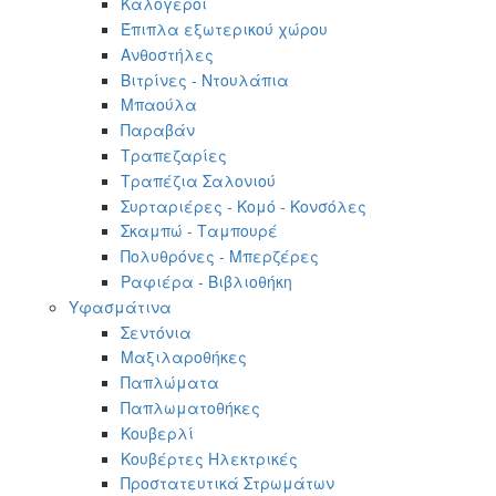
Καλόγεροι
Έπιπλα εξωτερικού χώρου
Ανθοστήλες
Βιτρίνες - Ντουλάπια
Μπαούλα
Παραβάν
Τραπεζαρίες
Τραπέζια Σαλονιού
Συρταριέρες - Κομό - Κονσόλες
Σκαμπώ - Ταμπουρέ
Πολυθρόνες - Μπερζέρες
Ραφιέρα - Βιβλιοθήκη
Υφασμάτινα
Σεντόνια
Μαξιλαροθήκες
Παπλώματα
Παπλωματοθήκες
Κουβερλί
Κουβέρτες Ηλεκτρικές
Προστατευτικά Στρωμάτων