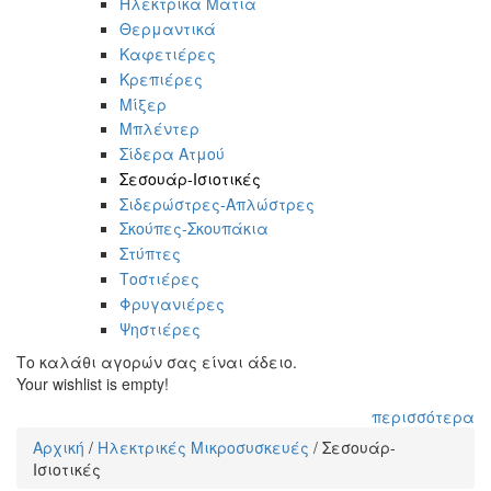
Ηλεκτρικά Μάτια
Θερμαντικά
Καφετιέρες
Κρεπιέρες
Μίξερ
Μπλέντερ
Σίδερα Ατμού
Σεσουάρ-Ισιοτικές
Σιδερώστρες-Απλώστρες
Σκούπες-Σκουπάκια
Στύπτες
Τοστιέρες
Φρυγανιέρες
Ψηστιέρες
Το καλάθι αγορών σας είναι άδειο.
Your wishlist is empty!
περισσότερα
Αρχική
/
Ηλεκτρικές Μικροσυσκευές
/
Σεσουάρ-
Είστε εδώ
Ισιοτικές