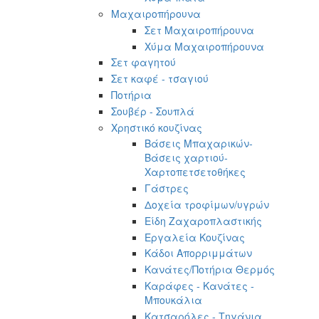
Μαχαιροπήρουνα
Σετ Μαχαιροπήρουνα
Χύμα Μαχαιροπήρουνα
Σετ φαγητού
Σετ καφέ - τσαγιού
Ποτήρια
Σουβέρ - Σουπλά
Χρηστικό κουζίνας
Βάσεις Μπαχαρικών-
Βάσεις χαρτιού-
Χαρτοπετσετοθήκες
Γάστρες
Δοχεία τροφίμων/υγρών
Είδη Ζαχαροπλαστικής
Εργαλεία Κουζίνας
Κάδοι Απορριμμάτων
Κανάτες/Ποτήρια Θερμός
Καράφες - Κανάτες -
Μπουκάλια
Κατσαρόλες - Τηγάνια