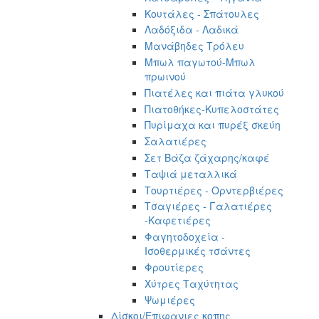
Κουτάλες - Σπάτουλες
Λαδόξιδα - Λαδικά
Μανάβηδες Τρόλευ
Μπωλ παγωτού-Μπωλ
πρωινού
Πιατέλες και πιάτα γλυκού
Πιατοθήκες-Κυπελοστάτες
Πυρίμαχα και πυρέξ σκεύη
Σαλατιέρες
Σετ Βάζα ζάχαρης/καφέ
Ταψιά μεταλλικά
Τουρτιέρες - Ορντερβιέρες
Τσαγιέρες - Γαλατιέρες
-Καφετιέρες
Φαγητοδοχεία -
Ισοθερμικές τσάντες
Φρουτίερες
Χύτρες Ταχύτητας
Ψωμιέρες
Δίσκοι/Επιφανιες κοπης