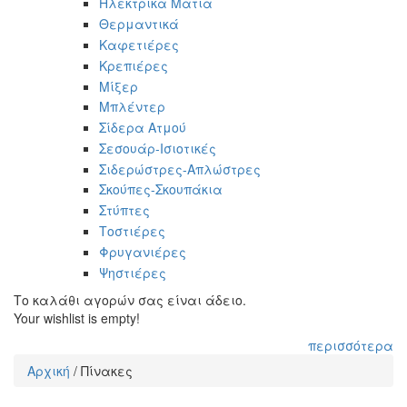
Ηλεκτρικά Μάτια
Θερμαντικά
Καφετιέρες
Κρεπιέρες
Μίξερ
Μπλέντερ
Σίδερα Ατμού
Σεσουάρ-Ισιοτικές
Σιδερώστρες-Απλώστρες
Σκούπες-Σκουπάκια
Στύπτες
Τοστιέρες
Φρυγανιέρες
Ψηστιέρες
Το καλάθι αγορών σας είναι άδειο.
Your wishlist is empty!
περισσότερα
Αρχική
/
Πίνακες
Είστε εδώ