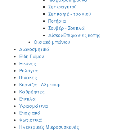
Σετ φαγητού
Σετ καφέ - τσαγιού
Ποτήρια
Σουβέρ - Σουπλά
Δίσκοι/Επιφανιες κοπης
Οικιακό μπάνιου
Διακοσμητικά
Είδη Γάμου
Εικόνες
Ρολόγια
Πίνακες
Κορνίζα - Άλμπουμ
Καθρέφτες
Έπιπλα
Υφασμάτινα
Εποχιακά
Φωτιστικά
Ηλεκτρικές Μικροσυσκευές