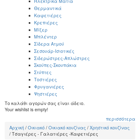
Ηλεκτρικά Μάτια
Θερμαντικά
Καφετιέρες
Κρεπιέρες
Μίξερ
Μπλέντερ
Σίδερα Ατμού
Σεσουάρ-Ισιοτικές
Σιδερώστρες-Απλώστρες
Σκούπες-Σκουπάκια
Στύπτες
Τοστιέρες
Φρυγανιέρες
Ψηστιέρες
Το καλάθι αγορών σας είναι άδειο.
Your wishlist is empty!
περισσότερα
Αρχική
/
Οικιακό
/
Οικιακό κουζίνας
/
Χρηστικό κουζίνας
Είστε εδώ
/
Τσαγιέρες - Γαλατιέρες -Καφετιέρες