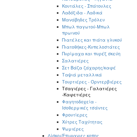
Κουτάλες - Σπάτουλες
Λαδόξιδα - Λαδικά
Μανάβηδες Τρόλευ
Μπωλ παγωτού-Μπωλ
πρωινού
Πιατέλες και πιάτα γλυκού
Πιατοθήκες-Κυπελοστάτες
Πυρίμαχα και πυρέξ σκεύη
Σαλατιέρες
Σετ Βάζα ζάχαρης/καφέ
Ταψιά μεταλλικά
Τουρτιέρες - Ορντερβιέρες
Τσαγιέρες - Γαλατιέρες
-Καφετιέρες
Φαγητοδοχεία -
Ισοθερμικές τσάντες
Φρουτίερες
Χύτρες Ταχύτητας
Ψωμιέρες
Δίσκοι/Επιφανιες κοπης