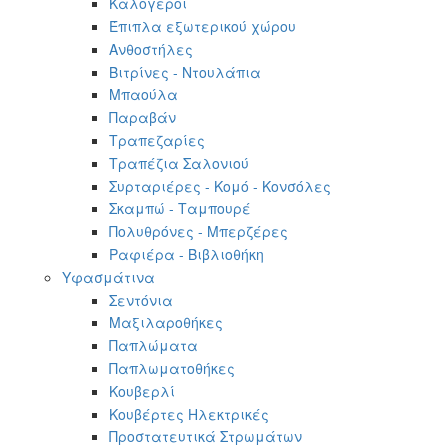
Καλόγεροι
Έπιπλα εξωτερικού χώρου
Ανθοστήλες
Βιτρίνες - Ντουλάπια
Μπαούλα
Παραβάν
Τραπεζαρίες
Τραπέζια Σαλονιού
Συρταριέρες - Κομό - Κονσόλες
Σκαμπώ - Ταμπουρέ
Πολυθρόνες - Μπερζέρες
Ραφιέρα - Βιβλιοθήκη
Υφασμάτινα
Σεντόνια
Μαξιλαροθήκες
Παπλώματα
Παπλωματοθήκες
Κουβερλί
Κουβέρτες Ηλεκτρικές
Προστατευτικά Στρωμάτων