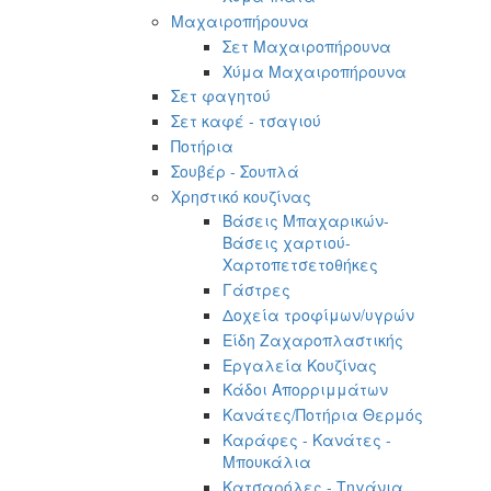
Μαχαιροπήρουνα
Σετ Μαχαιροπήρουνα
Χύμα Μαχαιροπήρουνα
Σετ φαγητού
Σετ καφέ - τσαγιού
Ποτήρια
Σουβέρ - Σουπλά
Χρηστικό κουζίνας
Βάσεις Μπαχαρικών-
Βάσεις χαρτιού-
Χαρτοπετσετοθήκες
Γάστρες
Δοχεία τροφίμων/υγρών
Είδη Ζαχαροπλαστικής
Εργαλεία Κουζίνας
Κάδοι Απορριμμάτων
Κανάτες/Ποτήρια Θερμός
Καράφες - Κανάτες -
Μπουκάλια
Κατσαρόλες - Τηγάνια