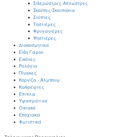
Σιδερώστρες-Απλώστρες
Σκούπες-Σκουπάκια
Στύπτες
Τοστιέρες
Φρυγανιέρες
Ψηστιέρες
Διακοσμητικά
Είδη Γάμου
Εικόνες
Ρολόγια
Πίνακες
Κορνίζα - Άλμπουμ
Καθρέφτες
Έπιπλα
Υφασμάτινα
Οικιακό
Εποχιακά
Φωτιστικά
Τηλεφωνικες Παραγγελιες