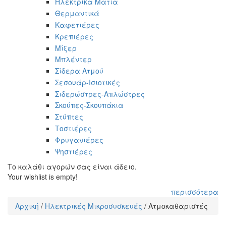
Ηλεκτρικά Μάτια
Θερμαντικά
Καφετιέρες
Κρεπιέρες
Μίξερ
Μπλέντερ
Σίδερα Ατμού
Σεσουάρ-Ισιοτικές
Σιδερώστρες-Απλώστρες
Σκούπες-Σκουπάκια
Στύπτες
Τοστιέρες
Φρυγανιέρες
Ψηστιέρες
Το καλάθι αγορών σας είναι άδειο.
Your wishlist is empty!
περισσότερα
Αρχική
/
Ηλεκτρικές Μικροσυσκευές
/
Ατμοκαθαριστές
Είστε εδώ