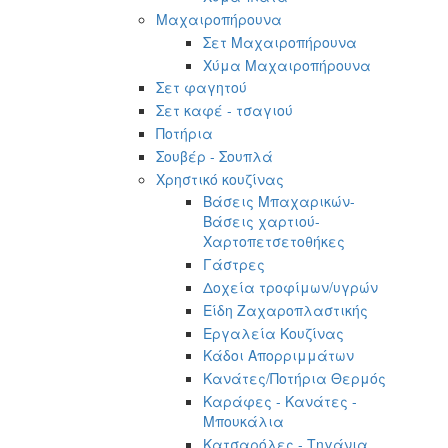
Μαχαιροπήρουνα
Σετ Μαχαιροπήρουνα
Χύμα Μαχαιροπήρουνα
Σετ φαγητού
Σετ καφέ - τσαγιού
Ποτήρια
Σουβέρ - Σουπλά
Χρηστικό κουζίνας
Βάσεις Μπαχαρικών-
Βάσεις χαρτιού-
Χαρτοπετσετοθήκες
Γάστρες
Δοχεία τροφίμων/υγρών
Είδη Ζαχαροπλαστικής
Εργαλεία Κουζίνας
Κάδοι Απορριμμάτων
Κανάτες/Ποτήρια Θερμός
Καράφες - Κανάτες -
Μπουκάλια
Κατσαρόλες - Τηγάνια