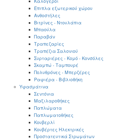
Καλόγεροι
Έπιπλα εξωτερικού χώρου
Ανθοστήλες
Βιτρίνες - Ντουλάπια
Μπαούλα
Παραβάν
Τραπεζαρίες
Τραπέζια Σαλονιού
Συρταριέρες - Κομό - Κονσόλες
Σκαμπώ - Ταμπουρέ
Πολυθρόνες - Μπερζέρες
Ραφιέρα - Βιβλιοθήκη
Υφασμάτινα
Σεντόνια
Μαξιλαροθήκες
Παπλώματα
Παπλωματοθήκες
Κουβερλί
Κουβέρτες Ηλεκτρικές
Προστατευτικά Στρωμάτων