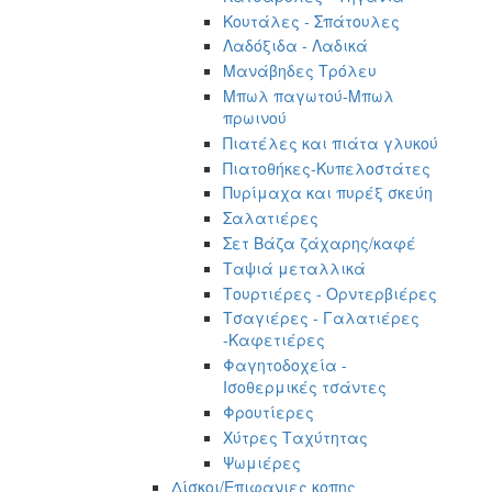
Κουτάλες - Σπάτουλες
Λαδόξιδα - Λαδικά
Μανάβηδες Τρόλευ
Μπωλ παγωτού-Μπωλ
πρωινού
Πιατέλες και πιάτα γλυκού
Πιατοθήκες-Κυπελοστάτες
Πυρίμαχα και πυρέξ σκεύη
Σαλατιέρες
Σετ Βάζα ζάχαρης/καφέ
Ταψιά μεταλλικά
Τουρτιέρες - Ορντερβιέρες
Τσαγιέρες - Γαλατιέρες
-Καφετιέρες
Φαγητοδοχεία -
Ισοθερμικές τσάντες
Φρουτίερες
Χύτρες Ταχύτητας
Ψωμιέρες
Δίσκοι/Επιφανιες κοπης