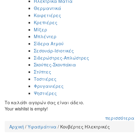
Ηλεκτρικά Μάτια
Θερμαντικά
Καφετιέρες
Κρεπιέρες
Μίξερ
Μπλέντερ
Σίδερα Ατμού
Σεσουάρ-Ισιοτικές
Σιδερώστρες-Απλώστρες
Σκούπες-Σκουπάκια
Στύπτες
Τοστιέρες
Φρυγανιέρες
Ψηστιέρες
Το καλάθι αγορών σας είναι άδειο.
Your wishlist is empty!
περισσότερα
Αρχική
/
Υφασμάτινα
/
Κουβέρτες Ηλεκτρικές
Είστε εδώ