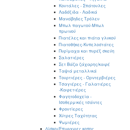
Κουτάλες - Σπάτουλες
Λαδόξιδα - Λαδικά
Μανάβηδες Τρόλευ
Μπωλ παγωτού-Μπωλ
πρωινού
Πιατέλες και πιάτα γλυκού
Πιατοθήκες-Κυπελοστάτες
Πυρίμαχα και πυρέξ σκεύη
Σαλατιέρες
Σετ Βάζα ζάχαρης/καφέ
Ταψιά μεταλλικά
Τουρτιέρες - Ορντερβιέρες
Τσαγιέρες - Γαλατιέρες
-Καφετιέρες
Φαγητοδοχεία -
Ισοθερμικές τσάντες
Φρουτίερες
Χύτρες Ταχύτητας
Ψωμιέρες
Δίσκοι/Επιφανιες κοπης