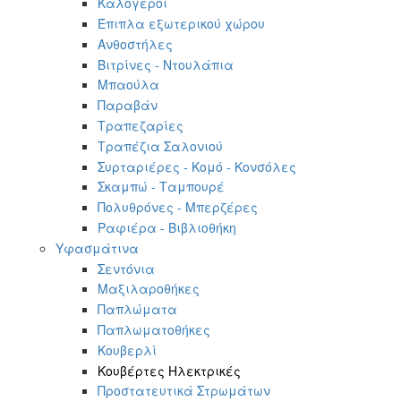
Καλόγεροι
Έπιπλα εξωτερικού χώρου
Ανθοστήλες
Βιτρίνες - Ντουλάπια
Μπαούλα
Παραβάν
Τραπεζαρίες
Τραπέζια Σαλονιού
Συρταριέρες - Κομό - Κονσόλες
Σκαμπώ - Ταμπουρέ
Πολυθρόνες - Μπερζέρες
Ραφιέρα - Βιβλιοθήκη
Υφασμάτινα
Σεντόνια
Μαξιλαροθήκες
Παπλώματα
Παπλωματοθήκες
Κουβερλί
Κουβέρτες Ηλεκτρικές
Προστατευτικά Στρωμάτων