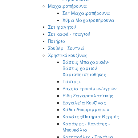
Μαχαιροπήρουνα
Σετ Μαχαιροπήρουνα
Χύμα Μαχαιροπήρουνα
Σετ φαγητού
Σετ καφέ - τσαγιού
Ποτήρια
Σουβέρ - Σουπλά
Χρηστικό κουζίνας
Βάσεις Μπαχαρικών-
Βάσεις χαρτιού-
Χαρτοπετσετοθήκες
Γάστρες
Δοχεία τροφίμων/υγρών
Είδη Ζαχαροπλαστικής
Εργαλεία Κουζίνας
Κάδοι Απορριμμάτων
Κανάτες/Ποτήρια Θερμός
Καράφες - Κανάτες -
Μπουκάλια
Κατσαρόλες - Τηγάνια