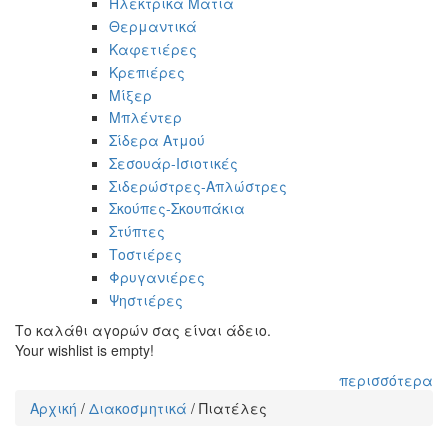
Ηλεκτρικά Μάτια
Θερμαντικά
Καφετιέρες
Κρεπιέρες
Μίξερ
Μπλέντερ
Σίδερα Ατμού
Σεσουάρ-Ισιοτικές
Σιδερώστρες-Απλώστρες
Σκούπες-Σκουπάκια
Στύπτες
Τοστιέρες
Φρυγανιέρες
Ψηστιέρες
Το καλάθι αγορών σας είναι άδειο.
Your wishlist is empty!
περισσότερα
Αρχική
/
Διακοσμητικά
/
Πιατέλες
Είστε εδώ