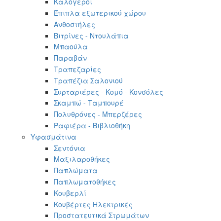
Καλόγεροι
Έπιπλα εξωτερικού χώρου
Ανθοστήλες
Βιτρίνες - Ντουλάπια
Μπαούλα
Παραβάν
Τραπεζαρίες
Τραπέζια Σαλονιού
Συρταριέρες - Κομό - Κονσόλες
Σκαμπώ - Ταμπουρέ
Πολυθρόνες - Μπερζέρες
Ραφιέρα - Βιβλιοθήκη
Υφασμάτινα
Σεντόνια
Μαξιλαροθήκες
Παπλώματα
Παπλωματοθήκες
Κουβερλί
Κουβέρτες Ηλεκτρικές
Προστατευτικά Στρωμάτων