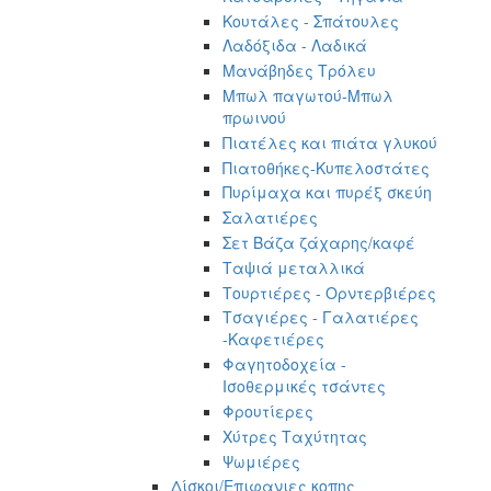
Κουτάλες - Σπάτουλες
Λαδόξιδα - Λαδικά
Μανάβηδες Τρόλευ
Μπωλ παγωτού-Μπωλ
πρωινού
Πιατέλες και πιάτα γλυκού
Πιατοθήκες-Κυπελοστάτες
Πυρίμαχα και πυρέξ σκεύη
Σαλατιέρες
Σετ Βάζα ζάχαρης/καφέ
Ταψιά μεταλλικά
Τουρτιέρες - Ορντερβιέρες
Τσαγιέρες - Γαλατιέρες
-Καφετιέρες
Φαγητοδοχεία -
Ισοθερμικές τσάντες
Φρουτίερες
Χύτρες Ταχύτητας
Ψωμιέρες
Δίσκοι/Επιφανιες κοπης