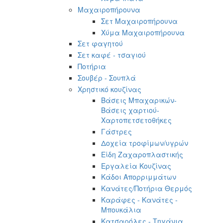
Μαχαιροπήρουνα
Σετ Μαχαιροπήρουνα
Χύμα Μαχαιροπήρουνα
Σετ φαγητού
Σετ καφέ - τσαγιού
Ποτήρια
Σουβέρ - Σουπλά
Χρηστικό κουζίνας
Βάσεις Μπαχαρικών-
Βάσεις χαρτιού-
Χαρτοπετσετοθήκες
Γάστρες
Δοχεία τροφίμων/υγρών
Είδη Ζαχαροπλαστικής
Εργαλεία Κουζίνας
Κάδοι Απορριμμάτων
Κανάτες/Ποτήρια Θερμός
Καράφες - Κανάτες -
Μπουκάλια
Κατσαρόλες - Τηγάνια