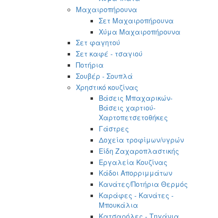
Μαχαιροπήρουνα
Σετ Μαχαιροπήρουνα
Χύμα Μαχαιροπήρουνα
Σετ φαγητού
Σετ καφέ - τσαγιού
Ποτήρια
Σουβέρ - Σουπλά
Χρηστικό κουζίνας
Βάσεις Μπαχαρικών-
Βάσεις χαρτιού-
Χαρτοπετσετοθήκες
Γάστρες
Δοχεία τροφίμων/υγρών
Είδη Ζαχαροπλαστικής
Εργαλεία Κουζίνας
Κάδοι Απορριμμάτων
Κανάτες/Ποτήρια Θερμός
Καράφες - Κανάτες -
Μπουκάλια
Κατσαρόλες - Τηγάνια