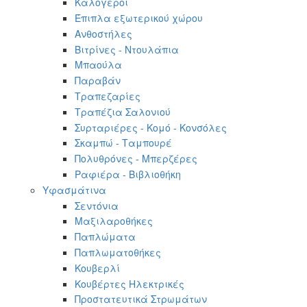
Καλόγεροι
Έπιπλα εξωτερικού χώρου
Ανθοστήλες
Βιτρίνες - Ντουλάπια
Μπαούλα
Παραβάν
Τραπεζαρίες
Τραπέζια Σαλονιού
Συρταριέρες - Κομό - Κονσόλες
Σκαμπώ - Ταμπουρέ
Πολυθρόνες - Μπερζέρες
Ραφιέρα - Βιβλιοθήκη
Υφασμάτινα
Σεντόνια
Μαξιλαροθήκες
Παπλώματα
Παπλωματοθήκες
Κουβερλί
Κουβέρτες Ηλεκτρικές
Προστατευτικά Στρωμάτων