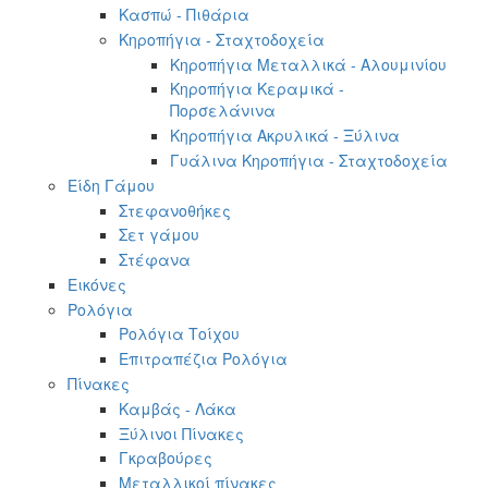
Κασπώ - Πιθάρια
Κηροπήγια - Σταχτοδοχεία
Κηροπήγια Μεταλλικά - Αλουμινίου
Κηροπήγια Κεραμικά -
Πορσελάνινα
Κηροπήγια Ακρυλικά - Ξύλινα
Γυάλινα Κηροπήγια - Σταχτοδοχεία
Είδη Γάμου
Στεφανοθήκες
Σετ γάμου
Στέφανα
Εικόνες
Ρολόγια
Ρολόγια Τοίχου
Επιτραπέζια Ρολόγια
Πίνακες
Καμβάς - Λάκα
Ξύλινοι Πίνακες
Γκραβούρες
Μεταλλικοί πίνακες