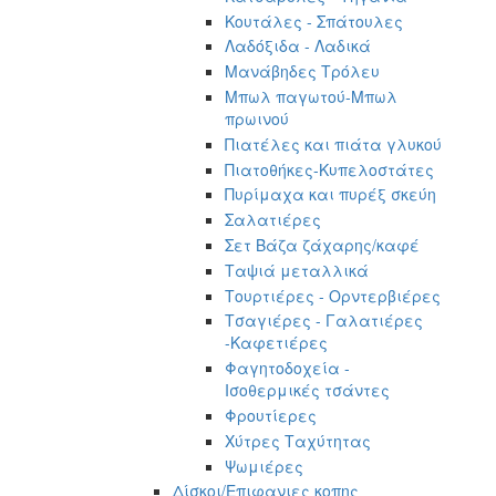
Κουτάλες - Σπάτουλες
Λαδόξιδα - Λαδικά
Μανάβηδες Τρόλευ
Μπωλ παγωτού-Μπωλ
πρωινού
Πιατέλες και πιάτα γλυκού
Πιατοθήκες-Κυπελοστάτες
Πυρίμαχα και πυρέξ σκεύη
Σαλατιέρες
Σετ Βάζα ζάχαρης/καφέ
Ταψιά μεταλλικά
Τουρτιέρες - Ορντερβιέρες
Τσαγιέρες - Γαλατιέρες
-Καφετιέρες
Φαγητοδοχεία -
Ισοθερμικές τσάντες
Φρουτίερες
Χύτρες Ταχύτητας
Ψωμιέρες
Δίσκοι/Επιφανιες κοπης