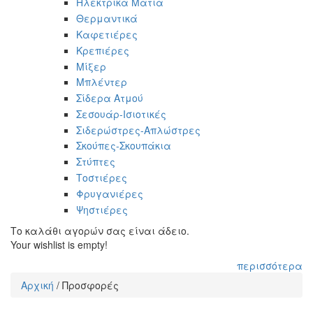
Ηλεκτρικά Μάτια
Θερμαντικά
Καφετιέρες
Κρεπιέρες
Μίξερ
Μπλέντερ
Σίδερα Ατμού
Σεσουάρ-Ισιοτικές
Σιδερώστρες-Απλώστρες
Σκούπες-Σκουπάκια
Στύπτες
Τοστιέρες
Φρυγανιέρες
Ψηστιέρες
Το καλάθι αγορών σας είναι άδειο.
Your wishlist is empty!
περισσότερα
Αρχική
/
Προσφορές
Είστε εδώ