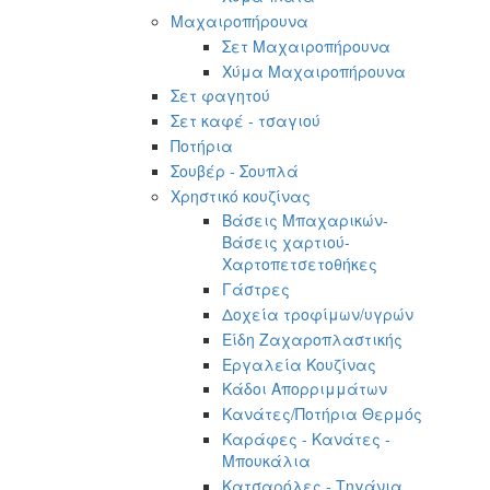
Μαχαιροπήρουνα
Σετ Μαχαιροπήρουνα
Χύμα Μαχαιροπήρουνα
Σετ φαγητού
Σετ καφέ - τσαγιού
Ποτήρια
Σουβέρ - Σουπλά
Χρηστικό κουζίνας
Βάσεις Μπαχαρικών-
Βάσεις χαρτιού-
Χαρτοπετσετοθήκες
Γάστρες
Δοχεία τροφίμων/υγρών
Είδη Ζαχαροπλαστικής
Εργαλεία Κουζίνας
Κάδοι Απορριμμάτων
Κανάτες/Ποτήρια Θερμός
Καράφες - Κανάτες -
Μπουκάλια
Κατσαρόλες - Τηγάνια