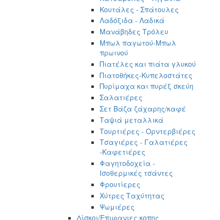
Κουτάλες - Σπάτουλες
Λαδόξιδα - Λαδικά
Μανάβηδες Τρόλευ
Μπωλ παγωτού-Μπωλ
πρωινού
Πιατέλες και πιάτα γλυκού
Πιατοθήκες-Κυπελοστάτες
Πυρίμαχα και πυρέξ σκεύη
Σαλατιέρες
Σετ Βάζα ζάχαρης/καφέ
Ταψιά μεταλλικά
Τουρτιέρες - Ορντερβιέρες
Τσαγιέρες - Γαλατιέρες
-Καφετιέρες
Φαγητοδοχεία -
Ισοθερμικές τσάντες
Φρουτίερες
Χύτρες Ταχύτητας
Ψωμιέρες
Δίσκοι/Επιφανιες κοπης