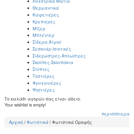
Ηλεκτρικά Μάτια
Θερμαντικά
Καφετιέρες
Κρεπιέρες
Μίξερ
Μπλέντερ
Σίδερα Ατμού
Σεσουάρ-Ισιοτικές
Σιδερώστρες-Απλώστρες
Σκούπες-Σκουπάκια
Στύπτες
Τοστιέρες
Φρυγανιέρες
Ψηστιέρες
Το καλάθι αγορών σας είναι άδειο.
Your wishlist is empty!
περισσότερα
Αρχική
/
Φωτιστικά
/
Φωτιστικά Οροφής
Είστε εδώ