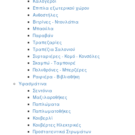
Καλόγεροι
Έπιπλα εξωτερικού χώρου
Ανθοστήλες
Βιτρίνες - Ντουλάπια
Μπαούλα
Παραβάν
Τραπεζαρίες
Τραπέζια Σαλονιού
Συρταριέρες - Κομό - Κονσόλες
Σκαμπώ - Ταμπουρέ
Πολυθρόνες - Μπερζέρες
Ραφιέρα - Βιβλιοθήκη
Υφασμάτινα
Σεντόνια
Μαξιλαροθήκες
Παπλώματα
Παπλωματοθήκες
Κουβερλί
Κουβέρτες Ηλεκτρικές
Προστατευτικά Στρωμάτων