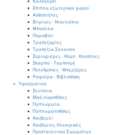
Καλόγεροι
Έπιπλα εξωτερικού χώρου
Ανθοστήλες
Βιτρίνες - Ντουλάπια
Μπαούλα
Παραβάν
Τραπεζαρίες
Τραπέζια Σαλονιού
Συρταριέρες - Κομό - Κονσόλες
Σκαμπώ - Ταμπουρέ
Πολυθρόνες - Μπερζέρες
Ραφιέρα - Βιβλιοθήκη
Υφασμάτινα
Σεντόνια
Μαξιλαροθήκες
Παπλώματα
Παπλωματοθήκες
Κουβερλί
Κουβέρτες Ηλεκτρικές
Προστατευτικά Στρωμάτων