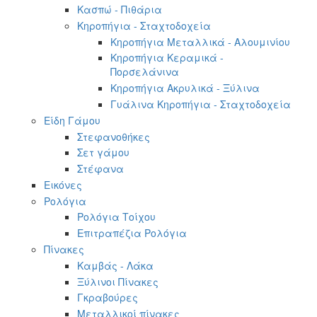
Κασπώ - Πιθάρια
Κηροπήγια - Σταχτοδοχεία
Κηροπήγια Μεταλλικά - Αλουμινίου
Κηροπήγια Κεραμικά -
Πορσελάνινα
Κηροπήγια Ακρυλικά - Ξύλινα
Γυάλινα Κηροπήγια - Σταχτοδοχεία
Είδη Γάμου
Στεφανοθήκες
Σετ γάμου
Στέφανα
Εικόνες
Ρολόγια
Ρολόγια Τοίχου
Επιτραπέζια Ρολόγια
Πίνακες
Καμβάς - Λάκα
Ξύλινοι Πίνακες
Γκραβούρες
Μεταλλικοί πίνακες