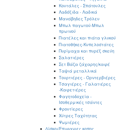
Κουτάλες - Σπάτουλες
Λαδόξιδα - Λαδικά
Μανάβηδες Τρόλευ
Μπωλ παγωτού-Μπωλ
πρωινού
Πιατέλες και πιάτα γλυκού
Πιατοθήκες-Κυπελοστάτες
Πυρίμαχα και πυρέξ σκεύη
Σαλατιέρες
Σετ Βάζα ζάχαρης/καφέ
Ταψιά μεταλλικά
Τουρτιέρες - Ορντερβιέρες
Τσαγιέρες - Γαλατιέρες
-Καφετιέρες
Φαγητοδοχεία -
Ισοθερμικές τσάντες
Φρουτίερες
Χύτρες Ταχύτητας
Ψωμιέρες
Δίσκοι/Επιφανιες κοπης