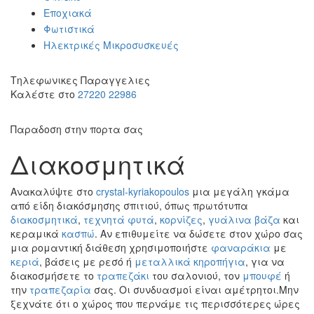
Εποχιακά
Φωτιστικά
Ηλεκτρικές Μικροσυσκευές
Τηλεφωνικες Παραγγελιες
Καλέστε στο
27220 22986
Παραδοση στην πορτα σας
Διακοσμητικά
Ανακαλύψτε στο
crystal-kyriakopoulos
μια μεγάλη γκάμα
από είδη διακόσμησης σπιτιού, όπως πρωτότυπα
διακοσμητικά
,
τεχνητά φυτά
,
κορνίζες
,
γυάλινα βάζα
και
κεραμικά
κασπώ
. Αν επιθυμείτε να δώσετε στον χώρο σας
μια ρομαντική διάθεση χρησιμοποιήστε
φαναράκια
με
κεριά
, βάσεις με ρεσό ή
μεταλλικά κηροπήγια
, για να
διακοσμήσετε το
τραπεζάκι
του σαλονιού, τον
μπουφέ
ή
την
τραπεζαρία
σας. Οι συνδυασμοί είναι αμέτρητοι.Μην
ξεχνάτε ότι ο χώρος που περνάμε τις περισσότερες ώρες