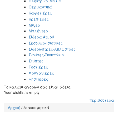
Ηλεκτρικά Μάτια
Θερμαντικά
Καφετιέρες
Κρεπιέρες
Μίξερ
Μπλέντερ
Σίδερα Ατμού
Σεσουάρ-Ισιοτικές
Σιδερώστρες-Απλώστρες
Σκούπες-Σκουπάκια
Στύπτες
Τοστιέρες
Φρυγανιέρες
Ψηστιέρες
Το καλάθι αγορών σας είναι άδειο.
Your wishlist is empty!
περισσότερα
Αρχική
/
Διακοσμητικά
Είστε εδώ