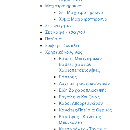
Μαχαιροπήρουνα
Σετ Μαχαιροπήρουνα
Χύμα Μαχαιροπήρουνα
Σετ φαγητού
Σετ καφέ - τσαγιού
Ποτήρια
Σουβέρ - Σουπλά
Χρηστικό κουζίνας
Βάσεις Μπαχαρικών-
Βάσεις χαρτιού-
Χαρτοπετσετοθήκες
Γάστρες
Δοχεία τροφίμων/υγρών
Είδη Ζαχαροπλαστικής
Εργαλεία Κουζίνας
Κάδοι Απορριμμάτων
Κανάτες/Ποτήρια Θερμός
Καράφες - Κανάτες -
Μπουκάλια
Κατσαρόλες - Τηγάνια