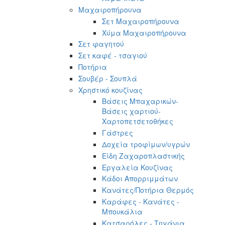
Μαχαιροπήρουνα
Σετ Μαχαιροπήρουνα
Χύμα Μαχαιροπήρουνα
Σετ φαγητού
Σετ καφέ - τσαγιού
Ποτήρια
Σουβέρ - Σουπλά
Χρηστικό κουζίνας
Βάσεις Μπαχαρικών-
Βάσεις χαρτιού-
Χαρτοπετσετοθήκες
Γάστρες
Δοχεία τροφίμων/υγρών
Είδη Ζαχαροπλαστικής
Εργαλεία Κουζίνας
Κάδοι Απορριμμάτων
Κανάτες/Ποτήρια Θερμός
Καράφες - Κανάτες -
Μπουκάλια
Κατσαρόλες - Τηγάνια