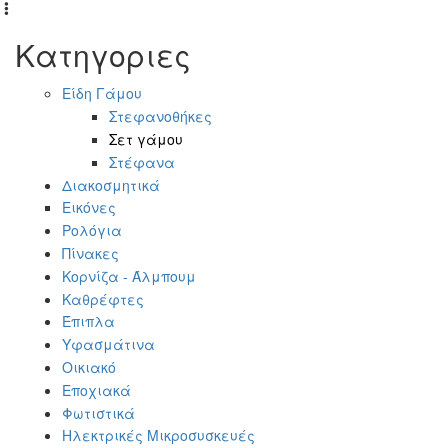
Κατηγοριες
Είδη Γάμου
Στεφανοθήκες
Σετ γάμου
Στέφανα
Διακοσμητικά
Εικόνες
Ρολόγια
Πίνακες
Κορνίζα - Άλμπουμ
Καθρέφτες
Έπιπλα
Υφασμάτινα
Οικιακό
Εποχιακά
Φωτιστικά
Ηλεκτρικές Μικροσυσκευές