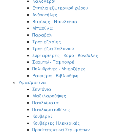
Καλόγεροι
Έπιπλα εξωτερικού χώρου
Ανθοστήλες
Βιτρίνες - Ντουλάπια
Μπαούλα
Παραβάν
Τραπεζαρίες
Τραπέζια Σαλονιού
Συρταριέρες - Κομό - Κονσόλες
Σκαμπώ - Ταμπουρέ
Πολυθρόνες - Μπερζέρες
Ραφιέρα - Βιβλιοθήκη
Υφασμάτινα
Σεντόνια
Μαξιλαροθήκες
Παπλώματα
Παπλωματοθήκες
Κουβερλί
Κουβέρτες Ηλεκτρικές
Προστατευτικά Στρωμάτων