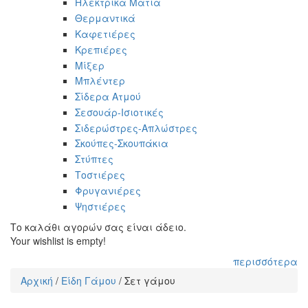
Ηλεκτρικά Μάτια
Θερμαντικά
Καφετιέρες
Κρεπιέρες
Μίξερ
Μπλέντερ
Σίδερα Ατμού
Σεσουάρ-Ισιοτικές
Σιδερώστρες-Απλώστρες
Σκούπες-Σκουπάκια
Στύπτες
Τοστιέρες
Φρυγανιέρες
Ψηστιέρες
Το καλάθι αγορών σας είναι άδειο.
Your wishlist is empty!
περισσότερα
Αρχική
/
Είδη Γάμου
/
Σετ γάμου
Είστε εδώ