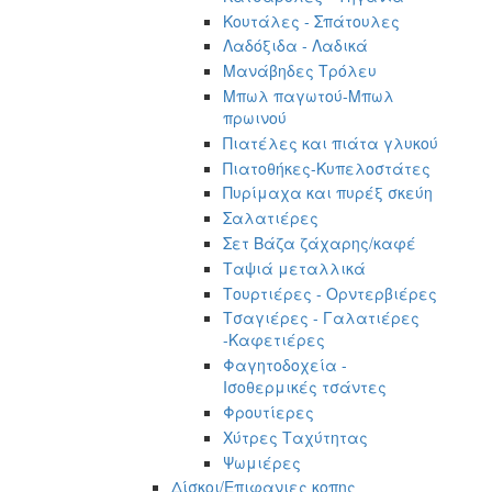
Κουτάλες - Σπάτουλες
Λαδόξιδα - Λαδικά
Μανάβηδες Τρόλευ
Μπωλ παγωτού-Μπωλ
πρωινού
Πιατέλες και πιάτα γλυκού
Πιατοθήκες-Κυπελοστάτες
Πυρίμαχα και πυρέξ σκεύη
Σαλατιέρες
Σετ Βάζα ζάχαρης/καφέ
Ταψιά μεταλλικά
Τουρτιέρες - Ορντερβιέρες
Τσαγιέρες - Γαλατιέρες
-Καφετιέρες
Φαγητοδοχεία -
Ισοθερμικές τσάντες
Φρουτίερες
Χύτρες Ταχύτητας
Ψωμιέρες
Δίσκοι/Επιφανιες κοπης