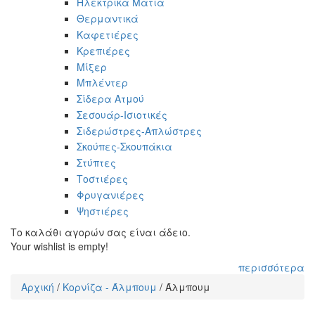
Ηλεκτρικά Μάτια
Θερμαντικά
Καφετιέρες
Κρεπιέρες
Μίξερ
Μπλέντερ
Σίδερα Ατμού
Σεσουάρ-Ισιοτικές
Σιδερώστρες-Απλώστρες
Σκούπες-Σκουπάκια
Στύπτες
Τοστιέρες
Φρυγανιέρες
Ψηστιέρες
Το καλάθι αγορών σας είναι άδειο.
Your wishlist is empty!
περισσότερα
Αρχική
/
Κορνίζα - Άλμπουμ
/
Άλμπουμ
Είστε εδώ