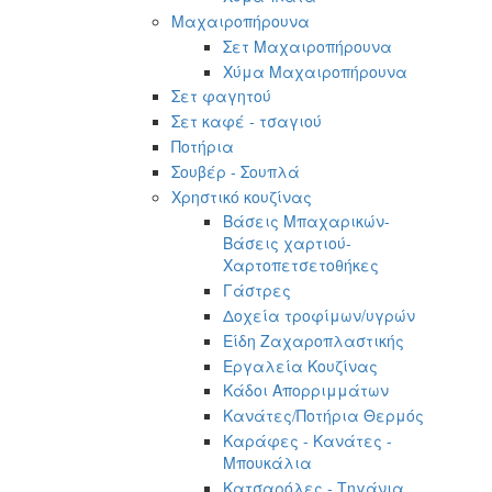
Μαχαιροπήρουνα
Σετ Μαχαιροπήρουνα
Χύμα Μαχαιροπήρουνα
Σετ φαγητού
Σετ καφέ - τσαγιού
Ποτήρια
Σουβέρ - Σουπλά
Χρηστικό κουζίνας
Βάσεις Μπαχαρικών-
Βάσεις χαρτιού-
Χαρτοπετσετοθήκες
Γάστρες
Δοχεία τροφίμων/υγρών
Είδη Ζαχαροπλαστικής
Εργαλεία Κουζίνας
Κάδοι Απορριμμάτων
Κανάτες/Ποτήρια Θερμός
Καράφες - Κανάτες -
Μπουκάλια
Κατσαρόλες - Τηγάνια