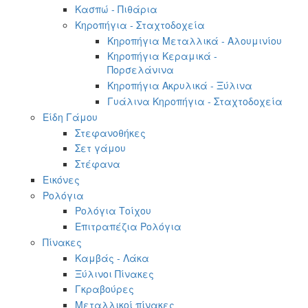
Κασπώ - Πιθάρια
Κηροπήγια - Σταχτοδοχεία
Κηροπήγια Μεταλλικά - Αλουμινίου
Κηροπήγια Κεραμικά -
Πορσελάνινα
Κηροπήγια Ακρυλικά - Ξύλινα
Γυάλινα Κηροπήγια - Σταχτοδοχεία
Είδη Γάμου
Στεφανοθήκες
Σετ γάμου
Στέφανα
Εικόνες
Ρολόγια
Ρολόγια Τοίχου
Επιτραπέζια Ρολόγια
Πίνακες
Καμβάς - Λάκα
Ξύλινοι Πίνακες
Γκραβούρες
Μεταλλικοί πίνακες