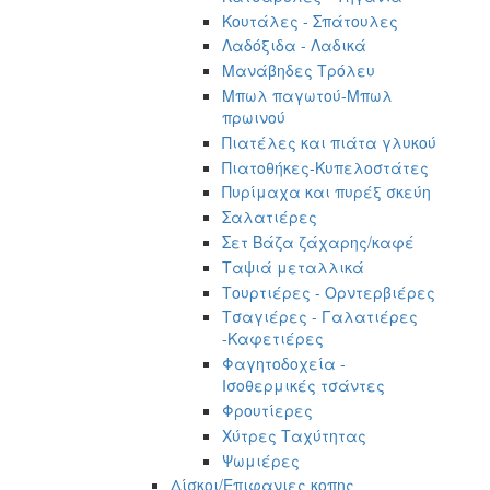
Κουτάλες - Σπάτουλες
Λαδόξιδα - Λαδικά
Μανάβηδες Τρόλευ
Μπωλ παγωτού-Μπωλ
πρωινού
Πιατέλες και πιάτα γλυκού
Πιατοθήκες-Κυπελοστάτες
Πυρίμαχα και πυρέξ σκεύη
Σαλατιέρες
Σετ Βάζα ζάχαρης/καφέ
Ταψιά μεταλλικά
Τουρτιέρες - Ορντερβιέρες
Τσαγιέρες - Γαλατιέρες
-Καφετιέρες
Φαγητοδοχεία -
Ισοθερμικές τσάντες
Φρουτίερες
Χύτρες Ταχύτητας
Ψωμιέρες
Δίσκοι/Επιφανιες κοπης