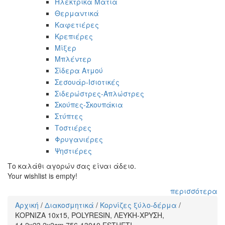
Ηλεκτρικά Μάτια
Θερμαντικά
Καφετιέρες
Κρεπιέρες
Μίξερ
Μπλέντερ
Σίδερα Ατμού
Σεσουάρ-Ισιοτικές
Σιδερώστρες-Απλώστρες
Σκούπες-Σκουπάκια
Στύπτες
Τοστιέρες
Φρυγανιέρες
Ψηστιέρες
Το καλάθι αγορών σας είναι άδειο.
Your wishlist is empty!
περισσότερα
Αρχική
/
Διακοσμητικά
/
Κορνίζες ξύλο-δέρμα
/
Είστε εδώ
ΚΟΡΝΙΖΑ 10x15, POLYRESIN, ΛΕΥΚΗ-ΧΡΥΣΗ,
14.2x23.2x2cm 756-13010 ESTHETI