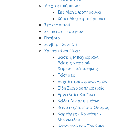
Μαχαιροπήρουνα
Σετ Μαχαιροπήρουνα
Χύμα Μαχαιροπήρουνα
Σετ φαγητού
Σετ καφέ - τσαγιού
Ποτήρια
Σουβέρ - Σουπλά
Χρηστικό κουζίνας
Βάσεις Μπαχαρικών-
Βάσεις χαρτιού-
Χαρτοπετσετοθήκες
Γάστρες
Δοχεία τροφίμων/υγρών
Είδη Ζαχαροπλαστικής
Εργαλεία Κουζίνας
Κάδοι Απορριμμάτων
Κανάτες/Ποτήρια Θερμός
Καράφες - Κανάτες -
Μπουκάλια
Κατσαρόλες - Τηγάνια