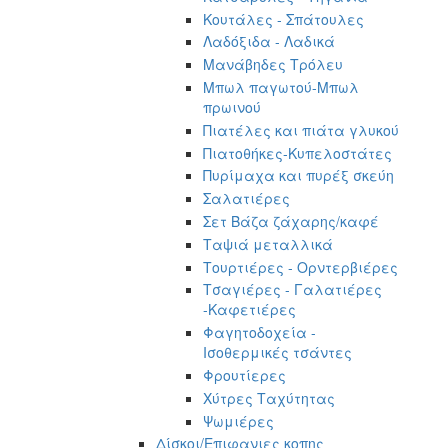
Κουτάλες - Σπάτουλες
Λαδόξιδα - Λαδικά
Μανάβηδες Τρόλευ
Μπωλ παγωτού-Μπωλ
πρωινού
Πιατέλες και πιάτα γλυκού
Πιατοθήκες-Κυπελοστάτες
Πυρίμαχα και πυρέξ σκεύη
Σαλατιέρες
Σετ Βάζα ζάχαρης/καφέ
Ταψιά μεταλλικά
Τουρτιέρες - Ορντερβιέρες
Τσαγιέρες - Γαλατιέρες
-Καφετιέρες
Φαγητοδοχεία -
Ισοθερμικές τσάντες
Φρουτίερες
Χύτρες Ταχύτητας
Ψωμιέρες
Δίσκοι/Επιφανιες κοπης