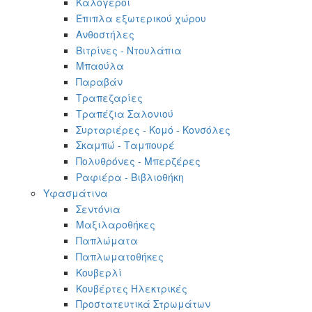
Καλόγεροι
Έπιπλα εξωτερικού χώρου
Ανθοστήλες
Βιτρίνες - Ντουλάπια
Μπαούλα
Παραβάν
Τραπεζαρίες
Τραπέζια Σαλονιού
Συρταριέρες - Κομό - Κονσόλες
Σκαμπώ - Ταμπουρέ
Πολυθρόνες - Μπερζέρες
Ραφιέρα - Βιβλιοθήκη
Υφασμάτινα
Σεντόνια
Μαξιλαροθήκες
Παπλώματα
Παπλωματοθήκες
Κουβερλί
Κουβέρτες Ηλεκτρικές
Προστατευτικά Στρωμάτων