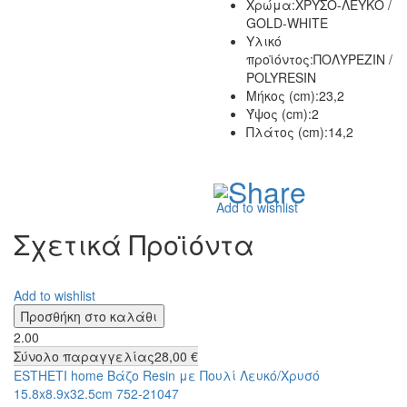
Χρώμα:ΧΡΥΣΟ-ΛΕΥΚΟ /
GOLD-WHITE
Υλικό
προϊόντος:ΠΟΛΥΡΕΖΙΝ /
POLYRESIN
Μήκος (cm):23,2
Ύψος (cm):2
Πλάτος (cm):14,2
Add to wishlist
Σχετικά Προϊόντα
Add to wishlist
2.00
Σύνολο παραγγελίας
28,00 €
ESTHETI home Βάζο Resin με Πουλί Λευκό/Χρυσό
15.8x8.9x32.5cm 752-21047