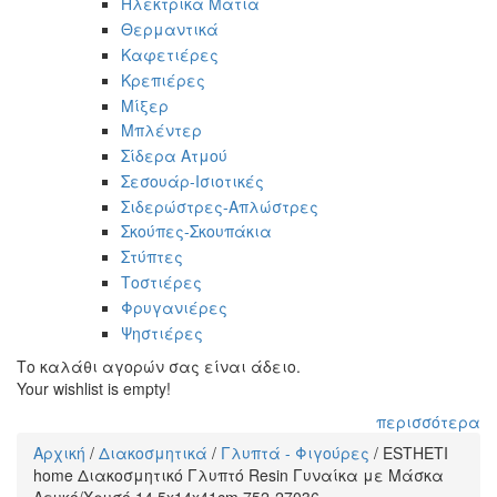
Ηλεκτρικά Μάτια
Θερμαντικά
Καφετιέρες
Κρεπιέρες
Μίξερ
Μπλέντερ
Σίδερα Ατμού
Σεσουάρ-Ισιοτικές
Σιδερώστρες-Απλώστρες
Σκούπες-Σκουπάκια
Στύπτες
Τοστιέρες
Φρυγανιέρες
Ψηστιέρες
Το καλάθι αγορών σας είναι άδειο.
Your wishlist is empty!
περισσότερα
Αρχική
/
Διακοσμητικά
/
Γλυπτά - Φιγούρες
/
ESTHETI
Είστε εδώ
home Διακοσμητικό Γλυπτό Resin Γυναίκα με Μάσκα
Λευκό/Χρυσό 14.5x14x41cm 752-27036