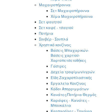
Μαχαιροπήρουνα
Σετ Μαχαιροπήρουνα
Χύμα Μαχαιροπήρουνα
Σετ φαγητού
Σετ καφέ - τσαγιού
Ποτήρια
Σουβέρ - Σουπλά
Χρηστικό κουζίνας
Βάσεις Μπαχαρικών-
Βάσεις χαρτιού-
Χαρτοπετσετοθήκες
Γάστρες
Δοχεία τροφίμων/υγρών
Είδη Ζαχαροπλαστικής
Εργαλεία Κουζίνας
Κάδοι Απορριμμάτων
Κανάτες/Ποτήρια Θερμός
Καράφες - Κανάτες -
Μπουκάλια
Κατσαρόλες - Τηγάνια