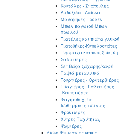
Κουτάλες - Σπάτουλες
Λαδόξιδα - Λαδικά
Μανάβηδες Τρόλευ
Μπωλ παγωτού-Μπωλ
πρωινού
Πιατέλες και πιάτα γλυκού
Πιατοθήκες-Κυπελοστάτες
Πυρίμαχα και πυρέξ σκεύη
Σαλατιέρες
Σετ Βάζα ζάχαρης/καφέ
Ταψιά μεταλλικά
Τουρτιέρες - Ορντερβιέρες
Τσαγιέρες - Γαλατιέρες
-Καφετιέρες
Φαγητοδοχεία -
Ισοθερμικές τσάντες
Φρουτίερες
Χύτρες Ταχύτητας
Ψωμιέρες
Δίσκοι/Επιφανιες κοπης