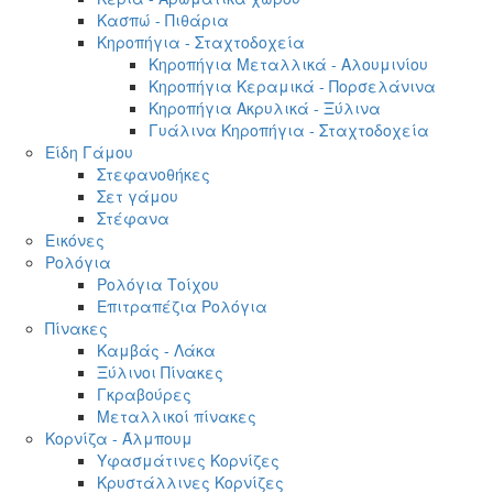
Κασπώ - Πιθάρια
Κηροπήγια - Σταχτοδοχεία
Κηροπήγια Μεταλλικά - Αλουμινίου
Κηροπήγια Κεραμικά - Πορσελάνινα
Κηροπήγια Ακρυλικά - Ξύλινα
Γυάλινα Κηροπήγια - Σταχτοδοχεία
Είδη Γάμου
Στεφανοθήκες
Σετ γάμου
Στέφανα
Εικόνες
Ρολόγια
Ρολόγια Τοίχου
Επιτραπέζια Ρολόγια
Πίνακες
Καμβάς - Λάκα
Ξύλινοι Πίνακες
Γκραβούρες
Μεταλλικοί πίνακες
Κορνίζα - Άλμπουμ
Υφασμάτινες Κορνίζες
Κρυστάλλινες Κορνίζες