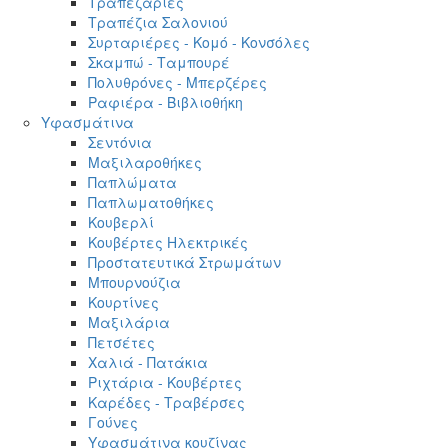
Τραπεζαρίες
Τραπέζια Σαλονιού
Συρταριέρες - Κομό - Κονσόλες
Σκαμπώ - Ταμπουρέ
Πολυθρόνες - Μπερζέρες
Ραφιέρα - Βιβλιοθήκη
Υφασμάτινα
Σεντόνια
Μαξιλαροθήκες
Παπλώματα
Παπλωματοθήκες
Κουβερλί
Κουβέρτες Ηλεκτρικές
Προστατευτικά Στρωμάτων
Μπουρνούζια
Κουρτίνες
Μαξιλάρια
Πετσέτες
Χαλιά - Πατάκια
Ριχτάρια - Κουβέρτες
Καρέδες - Τραβέρσες
Γούνες
Υφασμάτινα κουζίνας