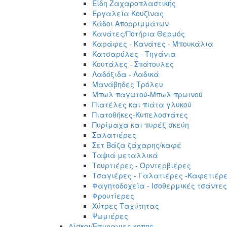
Είδη Ζαχαροπλαστικής
Εργαλεία Κουζίνας
Κάδοι Απορριμμάτων
Κανάτες/Ποτήρια Θερμός
Καράφες - Κανάτες - Μπουκάλια
Κατσαρόλες - Τηγάνια
Κουτάλες - Σπάτουλες
Λαδόξιδα - Λαδικά
Μανάβηδες Τρόλευ
Μπωλ παγωτού-Μπωλ πρωινού
Πιατέλες και πιάτα γλυκού
Πιατοθήκες-Κυπελοστάτες
Πυρίμαχα και πυρέξ σκεύη
Σαλατιέρες
Σετ Βάζα ζάχαρης/καφέ
Ταψιά μεταλλικά
Τουρτιέρες - Ορντερβιέρες
Τσαγιέρες - Γαλατιέρες -Καφετιέρ
Φαγητοδοχεία - Ισοθερμικές τσάντες
Φρουτίερες
Χύτρες Ταχύτητας
Ψωμιέρες
Δίσκοι/Επιφανιες κοπης