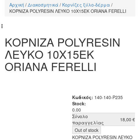
Αρχική
/
Διακοσμητικά
/
Κορνίζες ξύλο-δέρμα
/
Είστε εδώ
ΚΟΡΝΙΖΑ POLYRESIN ΛΕΥΚΟ 10Χ15ΕΚ ORIANA FERELLI
ΚΟΡΝΙΖΑ POLYRESIN
ΛΕΥΚΟ 10Χ15ΕΚ
ORIANA FERELLI
Κωδικός:
140-140-P235
Stock:
0.00
Σύνολο
18,00 €
παραγγελίας
ΚΟΡΝΙΖΑ POLYRESIN ΛΕΥΚΟ