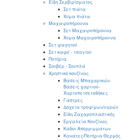
Είδη Σερβιρίσματος
Σετ πιάτα
Χύμα πιάτα
Μαχαιροπήρουνα
Σετ Μαχαιροπήρουνα
Χύμα Μαχαιροπήρουνα
Σετ φαγητού
Σετ καφέ - τσαγιού
Ποτήρια
Σουβέρ - Σουπλά
Χρηστικό κουζίνας
Βάσεις Μπαχαρικών-
Βάσεις χαρτιού-
Χαρτοπετσετοθήκες
Γάστρες
Δοχεία τροφίμων/υγρών
Είδη Ζαχαροπλαστικής
Εργαλεία Κουζίνας
Κάδοι Απορριμμάτων
Κανάτες/Ποτήρια Θερμός