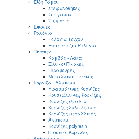
Είδη Γάμου
Στεφανοθήκες
Σετ γάμου
Στέφανα
Εικόνες
Ρολόγια
Ρολόγια Τοίχου
Επιτραπέζια Ρολόγια
Πίνακες
Καμβάς - Λάκα
Ξύλινοι Πίνακες
Γκραβούρες
Μεταλλικοί πίνακες
Κορνίζα - Άλμπουμ
Υφασμάτινες Κορνίζες
Κρυστάλλινες Κορνίζες
Κορνίζες σμάλτο
Κορνίζες ξύλο-δέρμα
Κορνίζες μεταλλικές
Άλμπουμ
Κορνίζες polyresin
Παιδικές Κορνίζες
Καθρέφτες