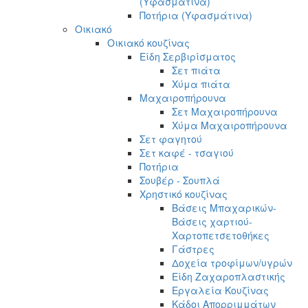
(Υφασμάτινα)
Ποτήρια (Υφασμάτινα)
Οικιακό
Οικιακό κουζίνας
Είδη Σερβιρίσματος
Σετ πιάτα
Χύμα πιάτα
Μαχαιροπήρουνα
Σετ Μαχαιροπήρουνα
Χύμα Μαχαιροπήρουνα
Σετ φαγητού
Σετ καφέ - τσαγιού
Ποτήρια
Σουβέρ - Σουπλά
Χρηστικό κουζίνας
Βάσεις Μπαχαρικών-
Βάσεις χαρτιού-
Χαρτοπετσετοθήκες
Γάστρες
Δοχεία τροφίμων/υγρών
Είδη Ζαχαροπλαστικής
Εργαλεία Κουζίνας
Κάδοι Απορριμμάτων