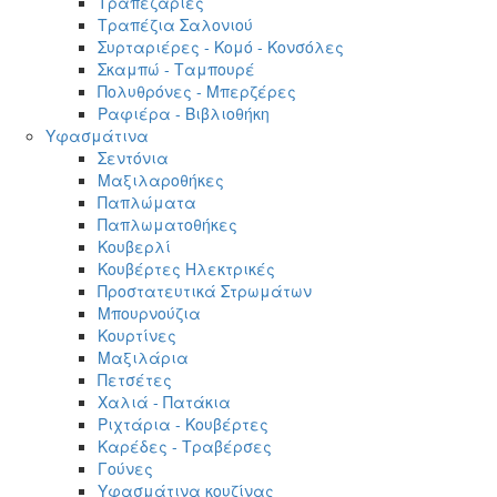
Τραπεζαρίες
Τραπέζια Σαλονιού
Συρταριέρες - Κομό - Κονσόλες
Σκαμπώ - Ταμπουρέ
Πολυθρόνες - Μπερζέρες
Ραφιέρα - Βιβλιοθήκη
Υφασμάτινα
Σεντόνια
Μαξιλαροθήκες
Παπλώματα
Παπλωματοθήκες
Κουβερλί
Κουβέρτες Ηλεκτρικές
Προστατευτικά Στρωμάτων
Μπουρνούζια
Κουρτίνες
Μαξιλάρια
Πετσέτες
Χαλιά - Πατάκια
Ριχτάρια - Κουβέρτες
Καρέδες - Τραβέρσες
Γούνες
Υφασμάτινα κουζίνας