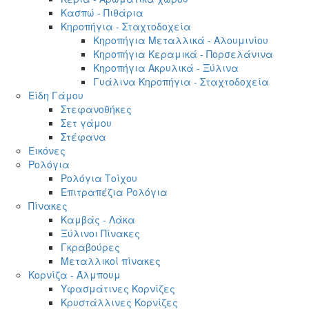
Κασπώ - Πιθάρια
Κηροπήγια - Σταχτοδοχεία
Κηροπήγια Μεταλλικά - Αλουμινίου
Κηροπήγια Κεραμικά - Πορσελάνινα
Κηροπήγια Ακρυλικά - Ξύλινα
Γυάλινα Κηροπήγια - Σταχτοδοχεία
Είδη Γάμου
Στεφανοθήκες
Σετ γάμου
Στέφανα
Εικόνες
Ρολόγια
Ρολόγια Τοίχου
Επιτραπέζια Ρολόγια
Πίνακες
Καμβάς - Λάκα
Ξύλινοι Πίνακες
Γκραβούρες
Μεταλλικοί πίνακες
Κορνίζα - Άλμπουμ
Υφασμάτινες Κορνίζες
Κρυστάλλινες Κορνίζες