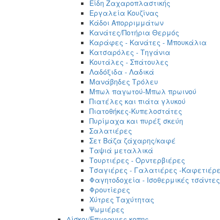
Είδη Ζαχαροπλαστικής
Εργαλεία Κουζίνας
Κάδοι Απορριμμάτων
Κανάτες/Ποτήρια Θερμός
Καράφες - Κανάτες - Μπουκάλια
Κατσαρόλες - Τηγάνια
Κουτάλες - Σπάτουλες
Λαδόξιδα - Λαδικά
Μανάβηδες Τρόλευ
Μπωλ παγωτού-Μπωλ πρωινού
Πιατέλες και πιάτα γλυκού
Πιατοθήκες-Κυπελοστάτες
Πυρίμαχα και πυρέξ σκεύη
Σαλατιέρες
Σετ Βάζα ζάχαρης/καφέ
Ταψιά μεταλλικά
Τουρτιέρες - Ορντερβιέρες
Τσαγιέρες - Γαλατιέρες -Καφετιέρ
Φαγητοδοχεία - Ισοθερμικές τσάντες
Φρουτίερες
Χύτρες Ταχύτητας
Ψωμιέρες
Δίσκοι/Επιφανιες κοπης